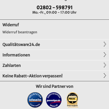
02802 - 598791
Kostenfreie
Beratung
Mo.-Fr., 09:00 - 17:00 Uhr
unter:
02802
Widerruf
-
598791
Widerruf beantragen
Mo.-
Fr.,
09:00
Qualitätsware24.de
-
17:00
Informationen
Uhr
Zahlarten
Keine Rabatt-Aktion verpassen!
Wir sind Partner von