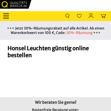
+++ Jetzt 30%-Räumungsrabatt auf alle Artikel. Ab einen
Warenkorbwert von 100 €, Code:
30%-Räumung
+++
RATGEBER
Honsel Leuchten günstig online
bestellen
Leuchtenart
Sie
benötigen
Hilfe?
Wir
beraten
Wir beraten Sie gerne!
Sie
gerne!
Kostenfreie Beratung unter: