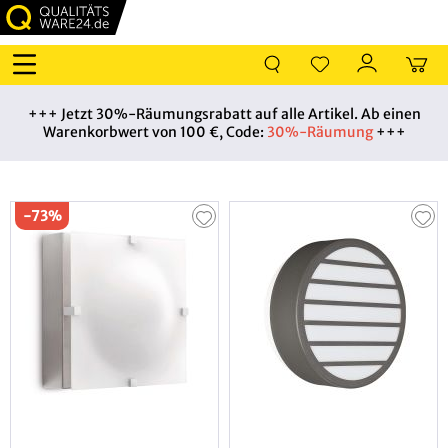
+++ Jetzt 30%-Räumungsrabatt auf alle Artikel. Ab einen
Warenkorbwert von 100 €, Code:
30%-Räumung
+++
AUSSENLEUCHTEN
-73%
Leuchtenart
Raum
Sie
benötigen
Hilfe?