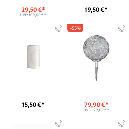
Wir
beraten
29,50 €*
19,50 €*
Sie
UVP: 109,00 €*
gerne!
-55%
Kostenfreie
Beratung
unter:
02802
-
598791
Mo.-
Fr.,
09:00
-
17:00
Uhr
15,50 €*
79,90 €*
UVP: 179,00 €*