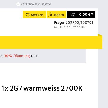
RATENKAUF ZU 0,0%!
0,00 € *
Merken
Konto
Fragen?
02802/598791
Mo-Fr, 9:00 - 17:00 Uhr
de:
30%-Räumung
+++
e 1x 2G7 warmweiss 2700K