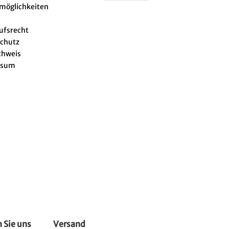
lmöglichkeiten
ufsrecht
chutz
chweis
ssum
 Sie uns
Versand