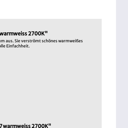
7 warmweiss 2700K"
nium aus. Sie verströmt schönes warmweißes
le Einfachheit.
2G7 warmweiss 2700K"