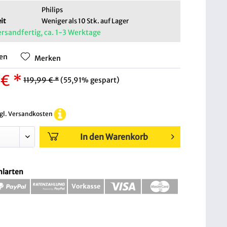
Philips
it
Weniger als 10 Stk. auf Lager
ersandfertig, ca. 1-3 Werktage
hen
Merken
 € *
119,99 € *
(55,91% gespart)
zgl. Versandkosten
In den Warenkorb
hlarten