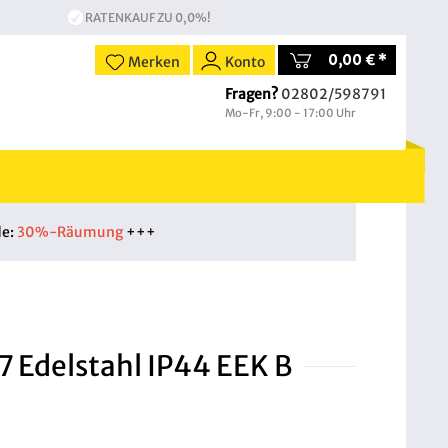
RATENKAUF ZU 0,0%!
0,00 € *
Merken
Konto
Fragen?
02802/598791
Mo-Fr, 9:00 - 17:00 Uhr
de:
30%-Räumung
+++
 Edelstahl IP44 EEK B