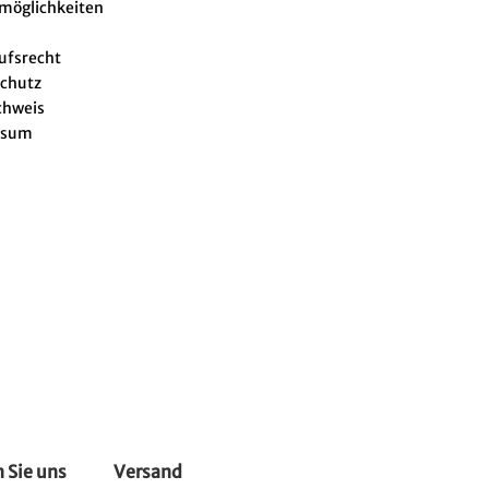
lmöglichkeiten
ufsrecht
chutz
chweis
ssum
 Sie uns
Versand