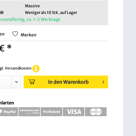
Massive
it
Weniger als 10 Stk. auf Lager
ersandfertig, ca. 1-3 Werktage
hen
Merken
€ *
zgl. Versandkosten
In den Warenkorb
hlarten