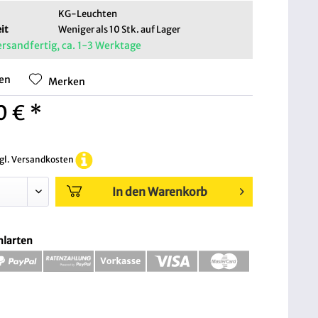
KG-Leuchten
it
Weniger als 10 Stk. auf Lager
ersandfertig, ca. 1-3 Werktage
hen
Merken
0 € *
zgl. Versandkosten
In den Warenkorb
hlarten