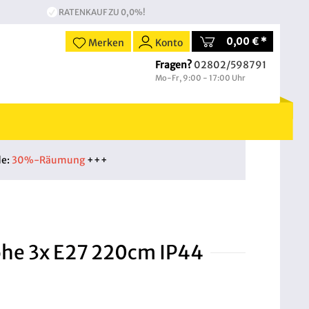
RATENKAUF ZU 0,0%!
0,00 € *
Merken
Konto
Fragen?
02802/598791
Mo-Fr, 9:00 - 17:00 Uhr
de:
30%-Räumung
+++
öhe 3x E27 220cm IP44