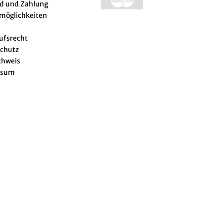
d und Zahlung
lmöglichkeiten
ufsrecht
chutz
chweis
ssum