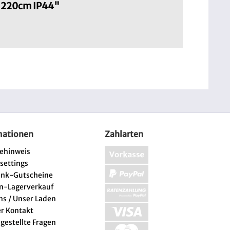
7 220cm IP44"
mationen
Zahlarten
iehinweis
 settings
enk-Gutscheine
n-Lagerverkauf
ns / Unser Laden
er Kontakt
 gestellte Fragen