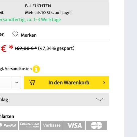
B-LEUCHTEN
it
Mehr als 10 Stk. auf Lager
ersandfertig, ca. 1-3 Werktage
hen
Merken
 € *
169,00 € *
(47,34% gespart)
zgl. Versandkosten
In den Warenkorb
hlag
hlarten