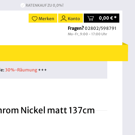
RATENKAUF ZU 0,0%!
0,00 € *
Merken
Konto
Fragen?
02802/598791
Mo-Fr, 9:00 - 17:00 Uhr
de:
30%-Räumung
+++
hrom Nickel matt 137cm