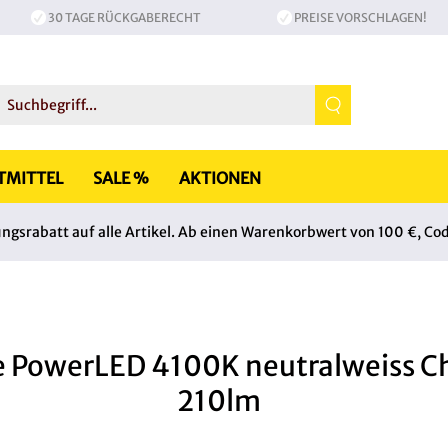
30 TAGE RÜCKGABERECHT
PREISE VORSCHLAGEN!
TMITTEL
SALE %
AKTIONEN
srabatt auf alle Artikel. Ab einen Warenkorbwert von 100 €, Co
e PowerLED 4100K neutralweiss C
210lm