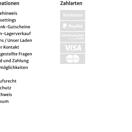
mationen
Zahlarten
iehinweis
 settings
enk-Gutscheine
n-Lagerverkauf
ns / Unser Laden
er Kontakt
 gestellte Fragen
d und Zahlung
lmöglichkeiten
ufsrecht
chutz
chweis
ssum