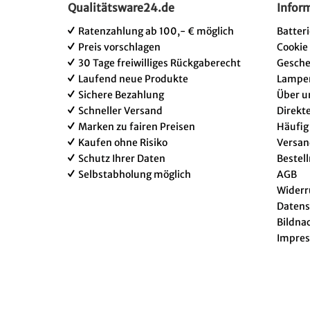
Qualitätsware24.de
Infor
Ratenzahlung ab 100,- € möglich
Batter
Preis vorschlagen
Cookie
30 Tage freiwilliges Rückgaberecht
Gesch
Laufend neue Produkte
Lampe
Sichere Bezahlung
Über u
Schneller Versand
Direkt
Marken zu fairen Preisen
Häufig
Kaufen ohne Risiko
Versan
Schutz Ihrer Daten
Bestel
Selbstabholung möglich
AGB
Widerr
Datens
Bildna
Impre