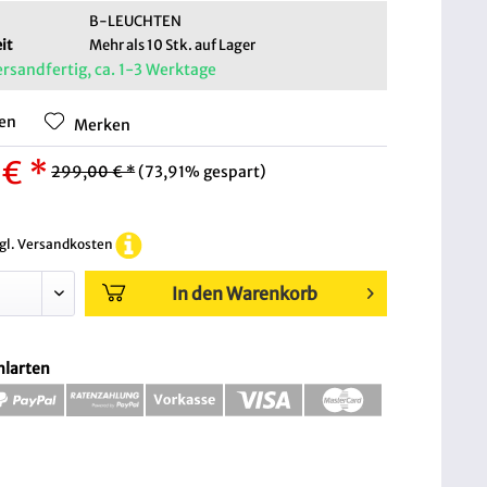
B-LEUCHTEN
it
Mehr als 10 Stk. auf Lager
ersandfertig, ca. 1-3 Werktage
hen
Merken
 € *
299,00 € *
(73,91% gespart)
zgl. Versandkosten
In den Warenkorb
hlarten