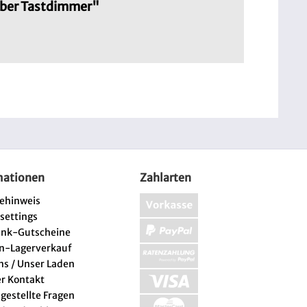
lber Tastdimmer"
mationen
Zahlarten
iehinweis
 settings
enk-Gutscheine
n-Lagerverkauf
ns / Unser Laden
er Kontakt
 gestellte Fragen