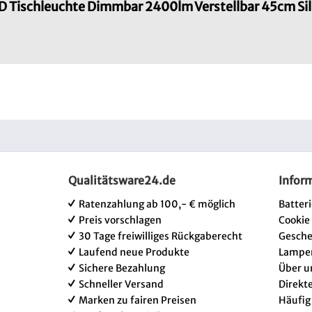
ED Tischleuchte Dimmbar 2400lm Verstellbar 45cm Si
Qualitätsware24.de
Infor
Ratenzahlung ab 100,- € möglich
Batter
Preis vorschlagen
Cookie
30 Tage freiwilliges Rückgaberecht
Gesch
Laufend neue Produkte
Lampe
Sichere Bezahlung
Über u
Schneller Versand
Direkt
Marken zu fairen Preisen
Häufig