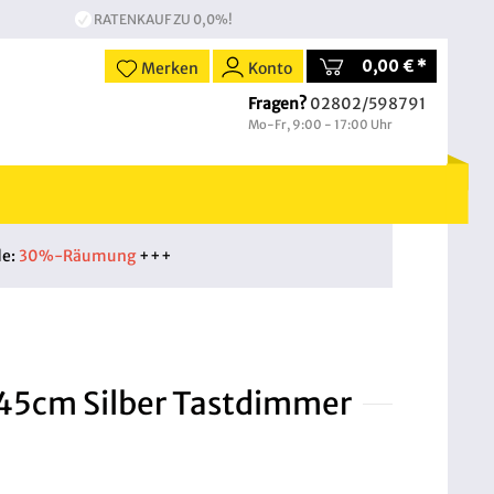
RATENKAUF ZU 0,0%!
0,00 € *
Merken
Konto
Fragen?
02802/598791
Mo-Fr, 9:00 - 17:00 Uhr
de:
30%-Räumung
+++
 45cm Silber Tastdimmer