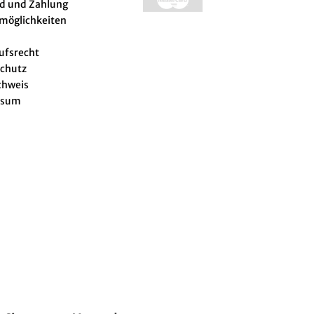
d und Zahlung
lmöglichkeiten
ufsrecht
chutz
chweis
ssum