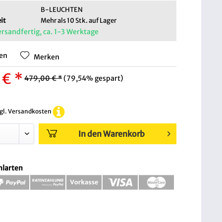
B-LEUCHTEN
it
Mehr als 10 Stk. auf Lager
ersandfertig, ca. 1-3 Werktage
hen
Merken
 € *
479,00 € *
(79,54% gespart)
zgl. Versandkosten
In den Warenkorb
hlarten