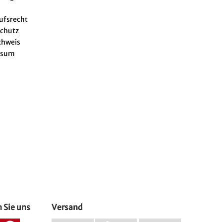
ufsrecht
chutz
chweis
ssum
 Sie uns
Versand