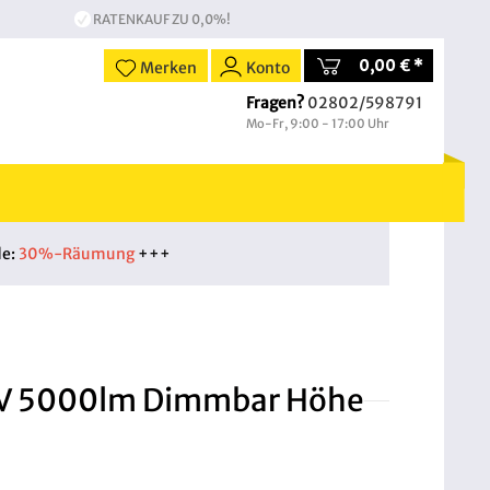
RATENKAUF ZU 0,0%!
0,00 € *
Merken
Konto
Fragen?
02802/598791
Mo-Fr, 9:00 - 17:00 Uhr
de:
30%-Räumung
+++
0V 5000lm Dimmbar Höhe