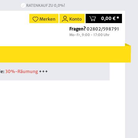
RATENKAUF ZU 0,0%!
0,00 € *
Merken
Konto
Fragen?
02802/598791
Mo-Fr, 9:00 - 17:00 Uhr
de:
30%-Räumung
+++