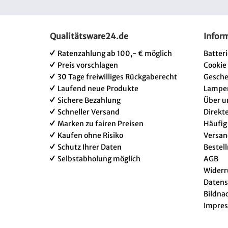
Qualitätsware24.de
Infor
Ratenzahlung ab 100,- € möglich
Batter
Preis vorschlagen
Cookie
30 Tage freiwilliges Rückgaberecht
Gesch
Laufend neue Produkte
Lampe
Sichere Bezahlung
Über u
Schneller Versand
Direkt
Marken zu fairen Preisen
Häufig
Kaufen ohne Risiko
Versan
Schutz Ihrer Daten
Bestel
Selbstabholung möglich
AGB
Widerr
Datens
Bildna
Impre