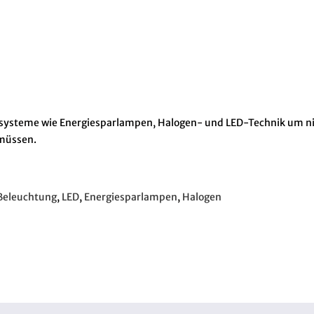
tsysteme wie Energiesparlampen, Halogen- und LED-Technik um n
 müssen.
 Beleuchtung
,
LED
,
Energiesparlampen
,
Halogen