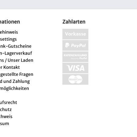
mationen
Zahlarten
iehinweis
 settings
enk-Gutscheine
n-Lagerverkauf
ns / Unser Laden
er Kontakt
 gestellte Fragen
d und Zahlung
lmöglichkeiten
ufsrecht
chutz
chweis
ssum